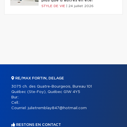
plus que d'autres en été?
STYLE DE VIE
|
24 juillet 2026
RE/MAX FORTIN, DELAGE
3075 ch. des Quatre-Bourgeois, Bureau 101
Québec (Ste-Foy), Québec G1W 4Y5
Bur.:
Cell.:
Courriel:
julietremblay847@hotmail.com
RESTONS EN CONTACT